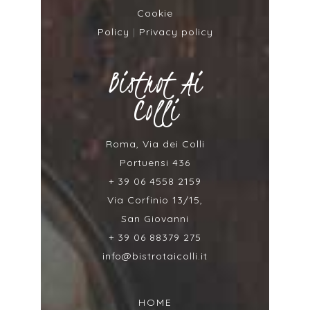
Cookie
Policy
|
Privacy policy
Bistrot Ai
Colli
Roma, Via dei Colli
Portuensi 436
+ 39 06 4558 2159
Via Corfinio 13/15,
San Giovanni
+ 39 06 88379 275
info@bistrotaicolli.it
HOME